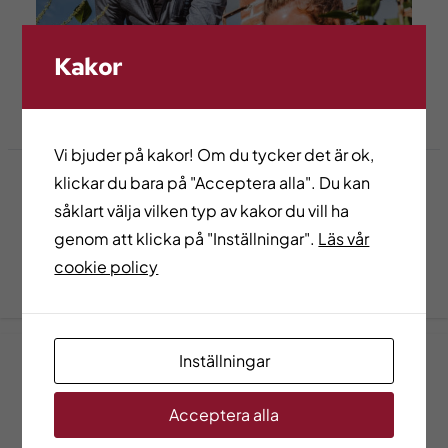
Kakor
Vi bjuder på kakor! Om du tycker det är ok,
klickar du bara på "Acceptera alla". Du kan
Utbildningsutbud
såklart välja vilken typ av kakor du vill ha
Här kan du läsa om de olika sätt du kan läsa en
genom att klicka på "Inställningar".
Läs vår
utbildning eller klicka dig vidare till aktuella och tidigare
cookie policy
utbildningar.
Inställningar
Acceptera alla