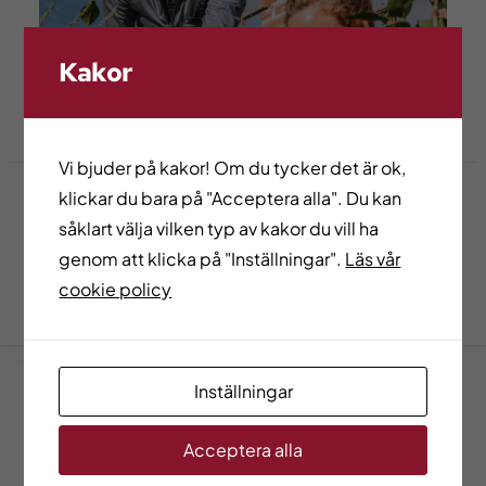
Kakor
Vi bjuder på kakor! Om du tycker det är ok,
klickar du bara på "Acceptera alla". Du kan
Utbildningsutbud
såklart välja vilken typ av kakor du vill ha
Här kan du läsa om de olika sätt du kan läsa en
genom att klicka på "Inställningar".
Läs vår
utbildning eller klicka dig vidare till aktuella och tidigare
cookie policy
utbildningar.
Inställningar
Acceptera alla