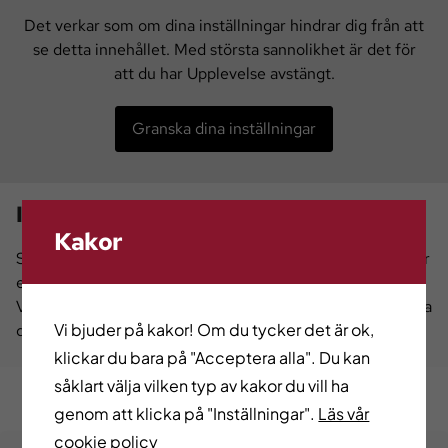
Det verkar som om dina inställningar hindrar dig från att
se detta innehållet. Med största sannolikhet är det för
att du har Upplevelse avstängt.
Granska dina inställningar
Industriutbildning
Kakor
Svets, CNC, plåt, underhåll, processoperatör och smide är
exempel på olika inriktningar inom industriutbildningarna.
Vill du veta mer vad en sådan utbildning kan leda till så ska
Vi bjuder på kakor! Om du tycker det är ok,
du ta en titt här.
klickar du bara på "Acceptera alla". Du kan
såklart välja vilken typ av kakor du vill ha
genom att klicka på "Inställningar".
Läs vår
cookie policy