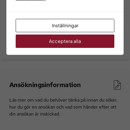
Arbetsförmedlingens
yrkesinformation
Inställningar
På Arbetsförmedlingens webbplats finns mer
vägledande information om olika yrken och
Acceptera alla
möjligheter på arbetsmarknaden.
Ansökningsinformation
Läs mer om vad du behöver tänka på innan du söker,
hur du gör en ansökan och vad som händer efter att
din ansökan är inskickad.