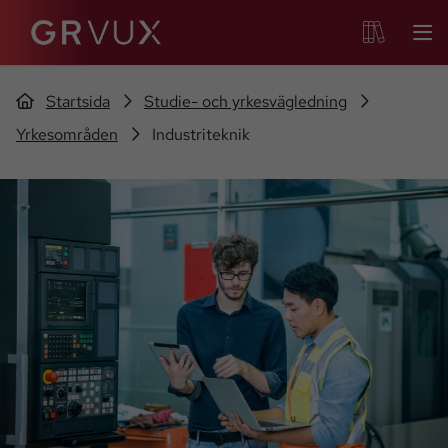
Startsida
Studie- och yrkesvägledning
Yrkesområden
Industriteknik