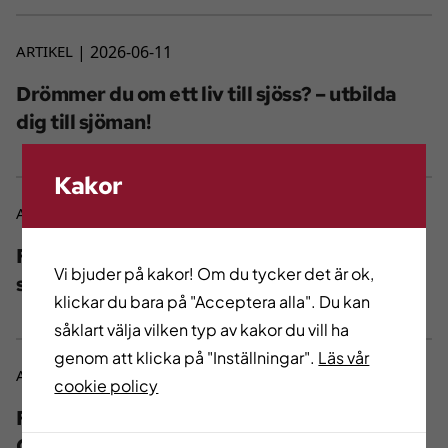
ARTIKEL
2026-06-11
Drömmer du om ett liv till sjöss? – utbilda
dig till sjöman!
Kakor
ARTIKEL
2026-06-11
Fatimas vilja gav henne jobb på välkänt
Vi bjuder på kakor! Om du tycker det är ok,
spahotell
klickar du bara på "Acceptera alla". Du kan
såklart välja vilken typ av kakor du vill ha
genom att klicka på "Inställningar".
Läs vår
ARTIKEL
2026-06-11
cookie policy
Fler larmtekniker behövs i
Göteborgsregionen