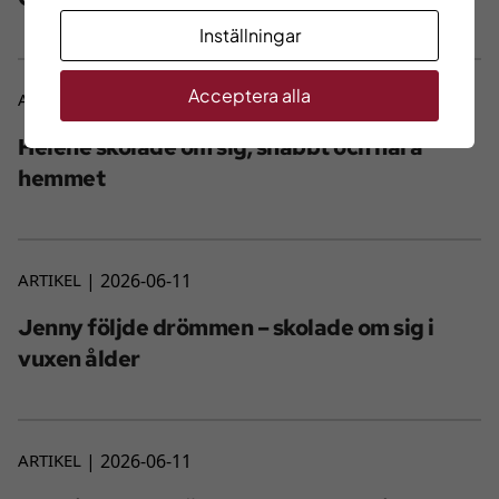
Inställningar
Acceptera alla
ARTIKEL
2026-06-11
Helene skolade om sig, snabbt och nära
hemmet
ARTIKEL
2026-06-11
Jenny följde drömmen – skolade om sig i
vuxen ålder
ARTIKEL
2026-06-11