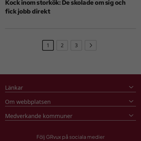
Kock inom storkök: De skolade om sig och
fick jobb direkt
Nästa
1
2
3
Länkar
Om webbplatsen
Medverkande kommuner
Följ GRvux på sociala medier