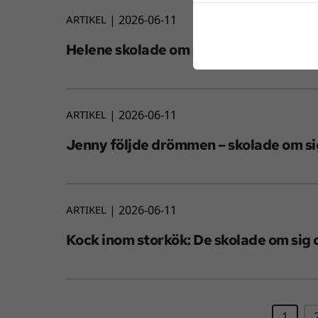
ARTIKEL
2026-06-11
Helene skolade om sig, snabbt och n
ARTIKEL
2026-06-11
Jenny följde drömmen – skolade om sig
ARTIKEL
2026-06-11
Kock inom storkök: De skolade om sig o
1