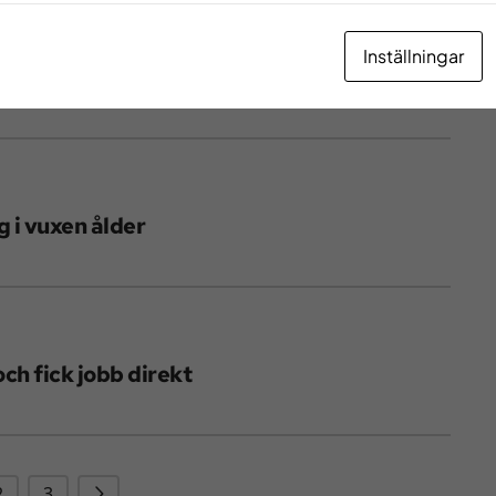
Inställningar
ära hemmet
 i vuxen ålder
ch fick jobb direkt
Nästa
2
3