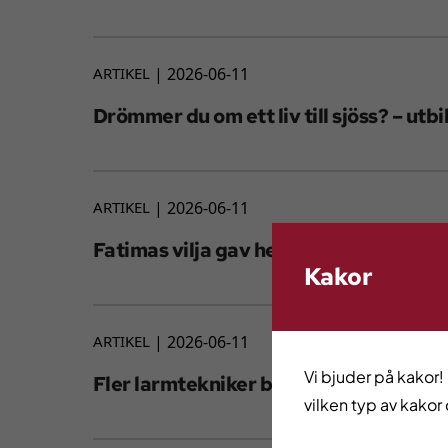
ARTIKEL
2026-06-11
Drömmer du om ett liv till sjöss? – utbil
ARTIKEL
2026-06-11
Fatimas vilja gav henne jobb på välkän
Kakor
ARTIKEL
2026-06-11
Vi bjuder på kakor!
Fler larmtekniker behövs i Göteborgs
vilken typ av kakor 