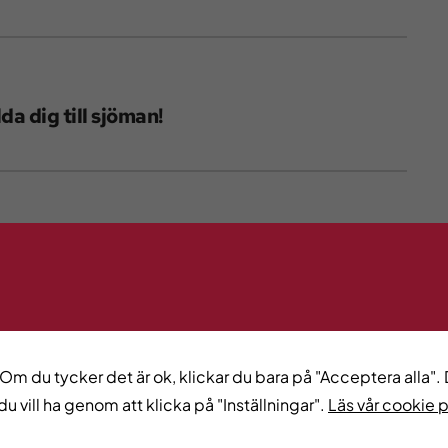
da dig till sjöman!
t spahotell
 Om du tycker det är ok, klickar du bara på "Acceptera alla". D
regionen
du vill ha genom att klicka på "Inställningar".
Läs vår cookie 