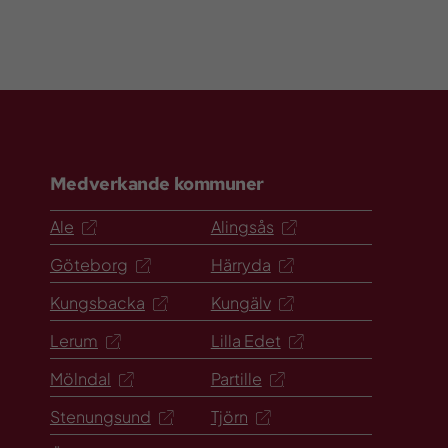
Medverkande kommuner
Ale
Alingsås
Göteborg
Härryda
Kungsbacka
Kungälv
Lerum
Lilla Edet
Mölndal
Partille
Stenungsund
Tjörn