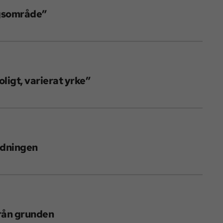
ngsområde”
oligt, varierat yrke”
ildningen
från grunden