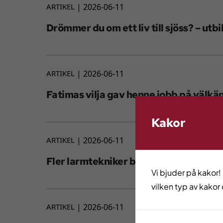
ARTIKEL
2026-06-11
Drömmer du om ett liv till sjöss? – utbil
ARTIKEL
2026-06-11
Fatimas vilja gav henne jobb på välkän
Kakor
ARTIKEL
2026-06-11
Fler larmtekniker behövs i Göteborgs
Vi bjuder på kakor!
vilken typ av kakor 
ARTIKEL
2026-06-11