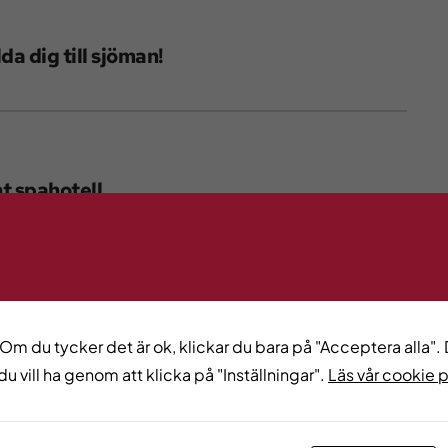
da dig till sjöman!
t spahotell
regionen
 Om du tycker det är ok, klickar du bara på "Acceptera alla". D
du vill ha genom att klicka på "Inställningar".
Läs vår cookie 