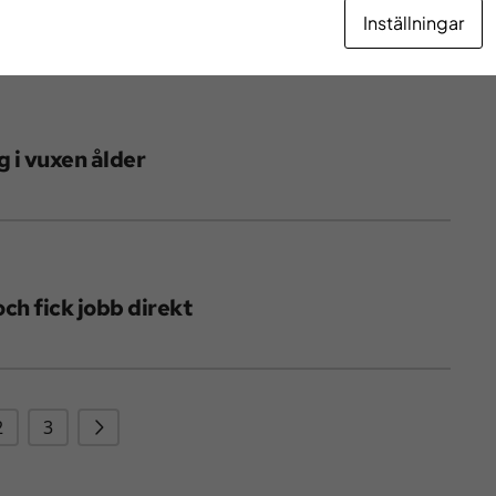
ära hemmet
Inställningar
 i vuxen ålder
ch fick jobb direkt
Nästa
2
3