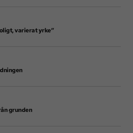
oligt, varierat yrke”
ildningen
från grunden