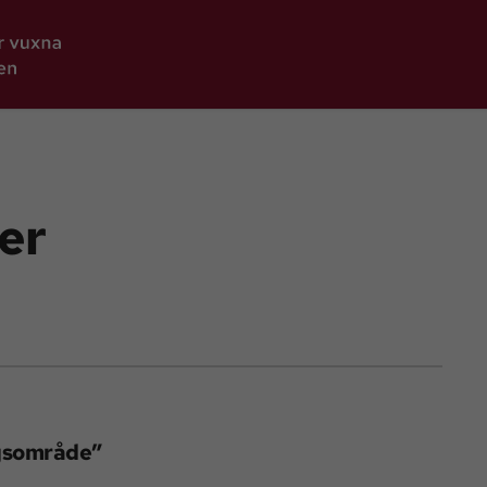
er
ngsområde”