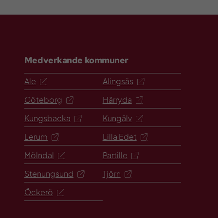
Medverkande kommuner
Ale
Alingsås
Göteborg
Härryda
Kungsbacka
Kungälv
Lerum
Lilla Edet
Mölndal
Partille
Stenungsund
Tjörn
Öckerö