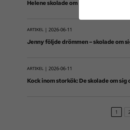
Helene skolade om sig, snabbt och n
ARTIKEL
2026-06-11
Jenny följde drömmen – skolade om sig
ARTIKEL
2026-06-11
Kock inom storkök: De skolade om sig o
1