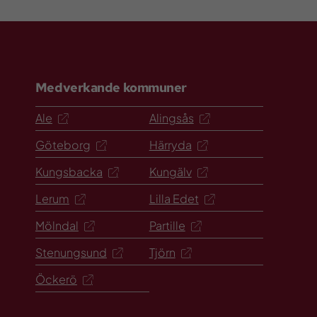
Medverkande kommuner
Ale
Alingsås
Göteborg
Härryda
Kungsbacka
Kungälv
Lerum
Lilla Edet
Mölndal
Partille
Stenungsund
Tjörn
Öckerö