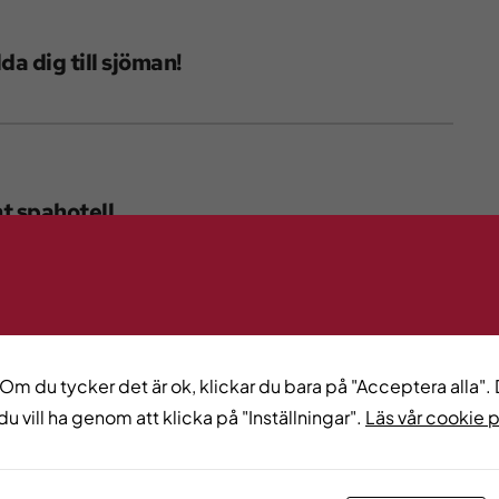
da dig till sjöman!
t spahotell
regionen
 Om du tycker det är ok, klickar du bara på "Acceptera alla". D
du vill ha genom att klicka på "Inställningar".
Läs vår cookie 