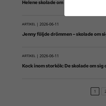
Helene skolade om sig, snabbt och n
ARTIKEL
2026-06-11
Jenny följde drömmen – skolade om sig
ARTIKEL
2026-06-11
Kock inom storkök: De skolade om sig o
1