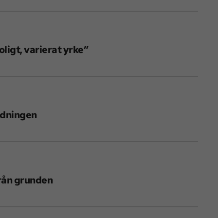
oligt, varierat yrke”
ildningen
från grunden