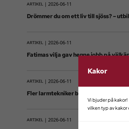
ARTIKEL
2026-06-11
Drömmer du om ett liv till sjöss? – utbil
ARTIKEL
2026-06-11
Fatimas vilja gav henne jobb på välkän
Kakor
ARTIKEL
2026-06-11
Fler larmtekniker behövs i Göteborgs
Vi bjuder på kakor!
vilken typ av kakor 
ARTIKEL
2026-06-11