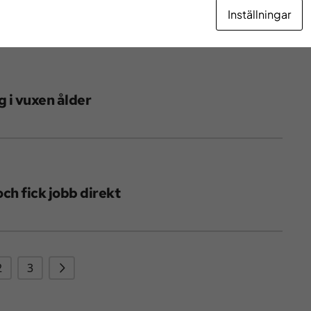
ära hemmet
Inställningar
 i vuxen ålder
ch fick jobb direkt
Nästa
2
3