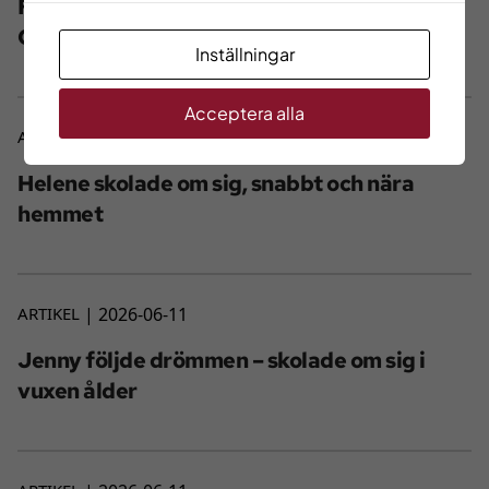
Fler larmtekniker behövs i
Göteborgsregionen
Inställningar
Acceptera alla
ARTIKEL
2026-06-11
Helene skolade om sig, snabbt och nära
hemmet
ARTIKEL
2026-06-11
Jenny följde drömmen – skolade om sig i
vuxen ålder