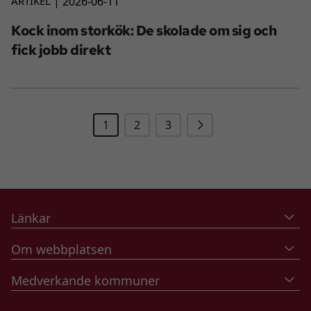
ARTIKEL
2026-06-11
Kock inom storkök: De skolade om sig och
fick jobb direkt
Nästa
1
2
3
Länkar
Om webbplatsen
Medverkande kommuner