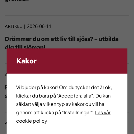
ARTIKEL
2026-06-11
Drömmer du om ett liv till sjöss? – utbilda
dig till sjöman!
Kakor
ARTIKEL
2026-06-11
Fatimas vilja gav henne jobb på välkänt
Vi bjuder på kakor! Om du tycker det är ok,
spahotell
klickar du bara på "Acceptera alla". Du kan
såklart välja vilken typ av kakor du vill ha
genom att klicka på "Inställningar".
Läs vår
cookie policy
ARTIKEL
2026-06-11