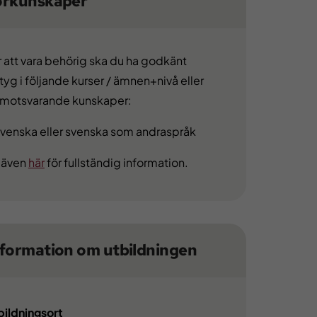
örkunskaper
r att vara behörig ska du ha godkänt
tyg i följande kurser / ämnen+nivå eller
 motsvarande kunskaper:
Svenska eller svenska som andraspråk
 även
här
för fullständig information.
nformation om utbildningen
bildningsort