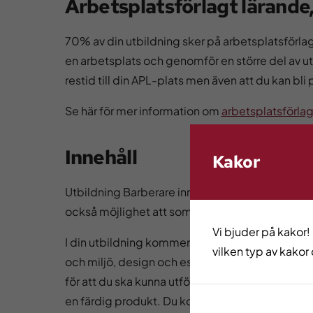
Arbetsplatsförlagt lärande,
70% av din utbildning sker på arbetsplatsförlagt
en arbetsplats och genomför en större del av ut
restid till din APL-plats men även att du kan bl
Se här för mer information om
arbetsplatsförlag
Innehåll
Kakor
Utbildning Barberare innehåller gymnasiekurse
också möjlighet att som tillval göra komvuxarb
Vi bjuder på kakor!
I din utbildning kommer du att arbeta med olika
vilken typ av kakor 
och miljö, design och estetiskt tänkande. Du f
för att du ska kunna utföra ditt yrke och ge dina 
en färdig produkt. Du kommer också lära dig k