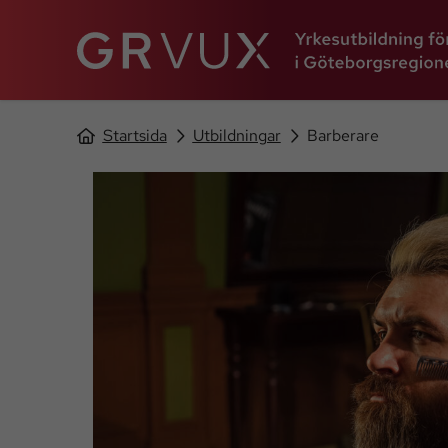
Startsida
Utbildningar
Barberare