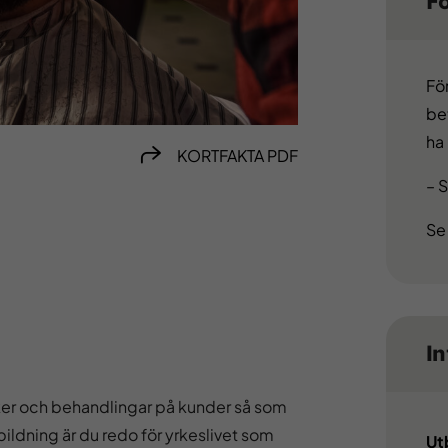
F
Fö
be
ha
KORTFAKTA PDF
– 
Se
I
ker och behandlingar på kunder så som
bildning är du redo för yrkeslivet som
Ut