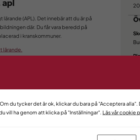
 apl
20
Öv
 lärande (APL). Det innebär att du är på
bildningen där. Du får vara beredd på
Sk
i placerad i kranskommuner.
Bu
t lärande.
Pl
Gö
An
r på 1500 poäng inom Hantverk. Du har
Ko
ete 100 p.
St
 Om du tycker det är ok, klickar du bara på "Acceptera alla". D
 hantverkstekniker, lära dig om material
Vi
du vill ha genom att klicka på "Inställningar".
Läs vår cookie 
år träna på de arbetsprocesser som krävs
ka
kunder olika behandlingar, från idé till
sk
ommunikation och service för att kunna
ni