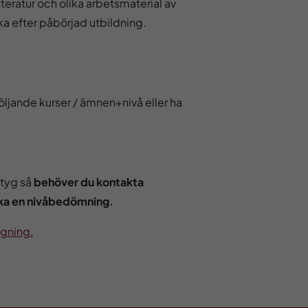
tteratur och olika arbetsmaterial av
cka efter påbörjad utbildning.
öljande kurser / ämnen+nivå eller ha
etyg så
behöver du kontakta
ka en nivåbedömning.
gning.