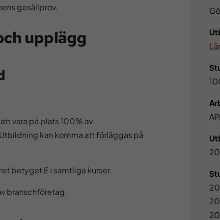
hens gesällprov.
Gö
Ut
 och upplägg
Lä
St
d
1
Ar
AP
 att vara på plats 100% av
. Utbildning kan komma att förläggas på
Ut
20
st betyget E i samtliga kurser.
St
20
 av branschföretag.
20
20