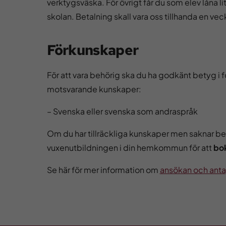
verktygsväska. För övrigt får du som elev låna li
skolan. Betalning skall vara oss tillhanda en ve
Förkunskaper
För att vara behörig ska du ha godkänt betyg i f
motsvarande kunskaper:
– Svenska eller svenska som andraspråk
Om du har tillräckliga kunskaper men saknar b
vuxenutbildningen i din hemkommun för att
bo
Se här för mer information om
ansökan och anta