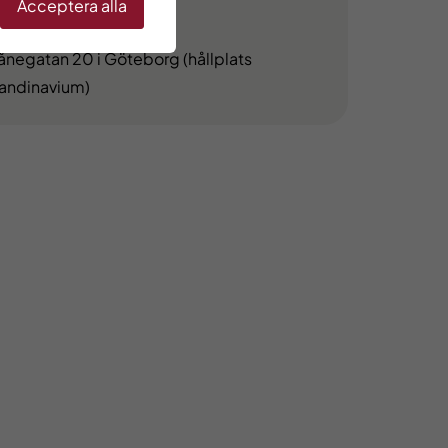
Acceptera alla
söksadress
ånegatan 20 i Göteborg (hållplats
andinavium)