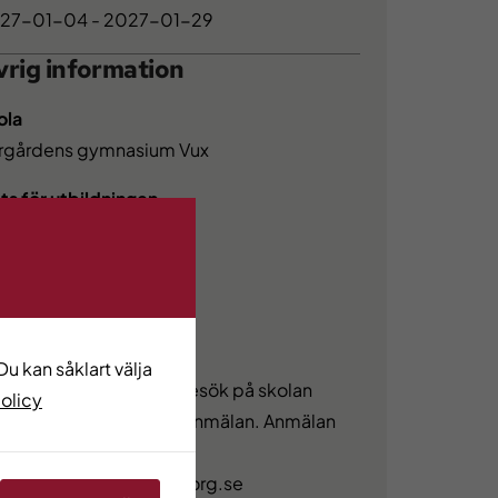
27-01-04 - 2027-01-29
rig information
ola
rgårdens gymnasium Vux
ats för utbildningen
teborg
svarig vuxenutbildning
mvux i Göteborg
udiebesök
u kan såklart välja
ll du komma på studiebesök på skolan
policy
n du skicka en intresseanmälan. Anmälan
er via epost
na.martin@educ.goteborg.se