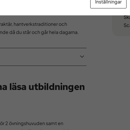
Inställningar
rare behöver du ha social kompetens,
Be
ta och arbeta med människor.
Sk
raktär, hantverkstraditioner och
Sc
ande då du står och går hela dagarna.
a läsa utbildningen
 för 2 övningshuvuden samt en