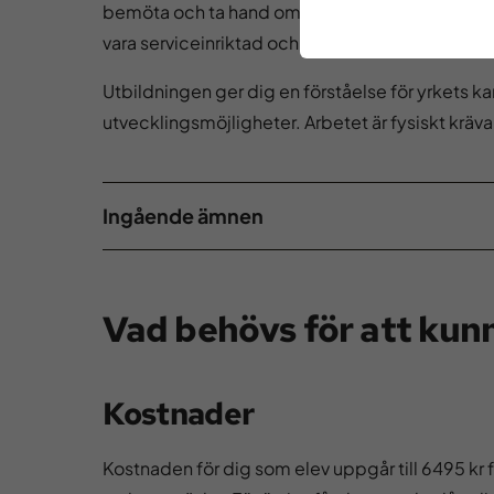
bemöta och ta hand om dina kunder. Som barbe
vara serviceinriktad och intresserad av att mö
Utbildningen ger dig en förståelse för yrkets ka
utvecklingsmöjligheter. Arbetet är fysiskt kräv
Ingående ämnen
Vad behövs för att kunn
Kostnader
Kostnaden för dig som elev uppgår till 6495 kr