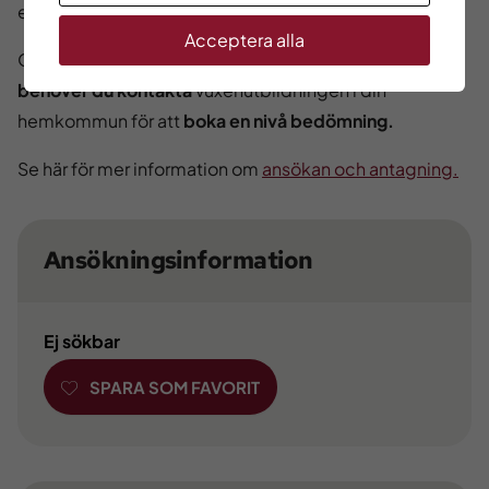
exkluderas från din utbildning.
Acceptera alla
Om du har tillräckliga kunskaper men saknar betyg så
behöver du kontakta
vuxenutbildningen i din
hemkommun för att
boka en nivå bedömning.
Se här för mer information om
ansökan och antagning.
Ansökningsinformation
Ej sökbar
SPARA SOM FAVORIT