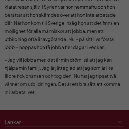
klarat resan själv. I Syrien var hon hemmafru och hon
berättar att hon skämdes över att hon inte arbetade
där. När hon kom till Sverige insåg hon att det finns en
möjlighet för alla människor att jobba, men att
utbildning ofta är avgörande. Nu – på sitt livs första
jobb – hoppas hon få jobba fler dagar i veckan.
– Jag vill jobba mer, det är min dröm, så att jag kan
hjälpa min familj. Jag är jätteglad att jag som är lite
äldre fick chansen och tog den. Nu har jag tipsat två
vänner om utbildningen. Det är ett bra sätt att komma
in i arbetslivet.
Länkar