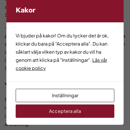
arbetsgivare Sanja Jurisic, Housekeeping Manager på
Kakor
Stenungsbaden Yacht Club.
– När Fatima började var hon ganska blyg och osäker
Vi bjuder på kakor! Om du tycker det är ok,
på språket. Men jag såg att hon hade en stor vilja att lära
klickar du bara på "Acceptera alla". Du kan
sig och att hon hade rätt inställning. Hon var nyfiken och
såklart välja vilken typ av kakor du vill ha
intresserad, precis vad man önskar av en medarbetare.
genom att klicka på "Inställningar".
Läs vår
I dag ser jag en jättestor personlig utveckling, säger
cookie policy
Sanja.
Yrkesutbildning viktig för rekryterare
Inställningar
För arbetsgivare är yrkesutbildningarna en viktig
rekryteringsväg. Praktiken gör att man får en chans att
Acceptera alla
lära känna personen redan innan en eventuell
anställning.