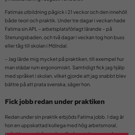
Fatimas utbildning pågick i 21 veckor och den innehöll
både teori och praktik. Under tre dagar i veckan hade
Fatima sin APL – arbetsplatsförlagt lärande – på
Stenungsbaden, och två dagar i veckan tog hon buss
eller tåg till skolan i Mölndal.
– Jag lärde mig mycket på praktiken, till exempel hur
man städar rum ergonomiskt. Samtidigt fick jag hjälp
med språket i skolan, vilket gjorde att jag snabbt blev
bättre på att prata svenska, säger hon.
Fick jobb redan under praktiken
Redan under sin praktik erbjöds Fatima jobb. I dag är
hon en uppskattad kollega med hög arbetsmoral,
enligt hennes tidigare handledare och nuvarande