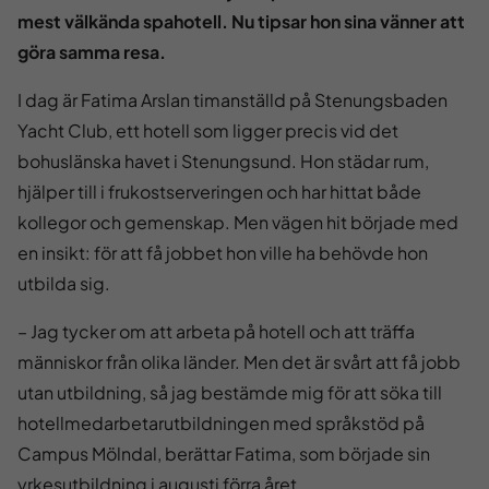
mest välkända spahotell. Nu tipsar hon sina vänner att
göra samma resa.
I dag är Fatima Arslan timanställd på Stenungsbaden
Yacht Club, ett hotell som ligger precis vid det
bohuslänska havet i Stenungsund. Hon städar rum,
hjälper till i frukostserveringen och har hittat både
kollegor och gemenskap. Men vägen hit började med
en insikt: för att få jobbet hon ville ha behövde hon
utbilda sig.
– Jag tycker om att arbeta på hotell och att träffa
människor från olika länder. Men det är svårt att få jobb
utan utbildning, så jag bestämde mig för att söka till
hotellmedarbetarutbildningen med språkstöd på
Campus Mölndal, berättar Fatima, som började sin
yrkesutbildning i augusti förra året.