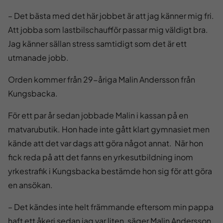
– Det bästa med det här jobbet är att jag känner mig fri.
Att jobba som lastbilschaufför passar mig väldigt bra.
Jag känner sällan stress samtidigt som det är ett
utmanade jobb.
Orden kommer från 29-åriga Malin Andersson från
Kungsbacka.
För ett par år sedan jobbade Malin i kassan på en
matvarubutik. Hon hade inte gått klart gymnasiet men
kände att det var dags att göra något annat. När hon
fick reda på att det fanns en yrkesutbildning inom
yrkestrafik i Kungsbacka bestämde hon sig för att göra
en ansökan.
– Det kändes inte helt främmande eftersom min pappa
haft ett åkeri sedan jag var liten, säger Malin Andersson.