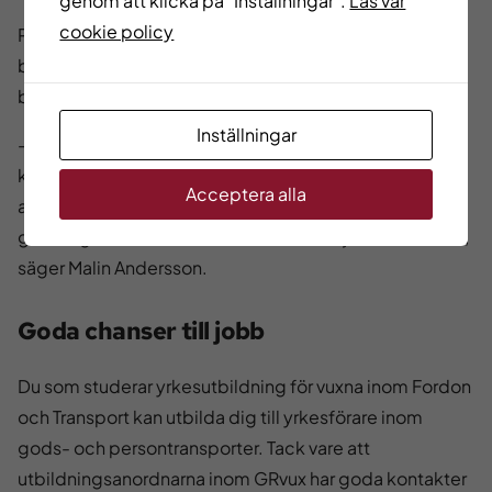
genom att klicka på "Inställningar".
Läs vår
cookie policy
På frågan om hur det är att jobba i en mansdominerad
bransch svarar Malin Andersson att det där med att det
bara är män som jobbar inom branschen är fel.
Inställningar
– Jag möter många tjejer som kommer med sina
kranbilar när jag är ute på olika arbetsplatser. Åkerierna
Acceptera alla
anställer gärna tjejer. Jag kan nog inte tänka mig att
göra något annat än att köra lastbil, inte just nu i alla fall,
säger Malin Andersson.
Goda chanser till jobb
Du som studerar yrkesutbildning för vuxna inom Fordon
och Transport kan utbilda dig till yrkesförare inom
gods- och persontransporter. Tack vare att
utbildningsanordnarna inom GRvux har goda kontakter