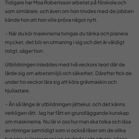
Tidigare har Moa Robertsson arbetat på förskola och
som simlärare, och även om hon trivdes med de jobben
kände hon att hon ville pröva något nytt.
– När du kör maskinerna tvingas du tänka och planera
mycket, det blir en utmaning i sig och det är väldigt
roligt, säger hon.
Utbildningen inleddes med två veckors teori där de
lärde sig om arbetsmiljö och säkerhet. Därefter fick de
under tio veckor lära sig att köra grävmaskin och
hjullastare.
– Än så länge är utbildningen jättekul, och det känns
verkligen rätt. Jag har fått en grundläggande kunskap
om maskinerna. Nu lär vi oss hur man ska tolka och läsa
av ritningar samtidigt som vi också läser om de olika
typerna av lasrar man kan använda i sitt arbete, säger