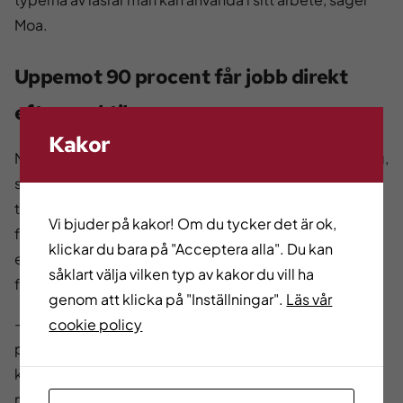
Moa.
Uppemot 90 procent får jobb direkt
efter praktik
Kakor
Moas instruktör, Mikael Ekström på Ale Vuxenutbildning,
säger att de flesta av hans elever är vuxna som har
tröttnat på sitt tidigare yrkesval och vill ha en
Vi bjuder på kakor! Om du tycker det är ok,
förändring. Många av dem har inte någon
klickar du bara på "Acceptera alla". Du kan
eftergymnasial utbildning och för dem finns det flera
såklart välja vilken typ av kakor du vill ha
fördelar med en yrkesutbildning.
genom att klicka på "Inställningar".
Läs vår
– Här får de en gedigen utbildning och uppemot 90
cookie policy
procent av dem får jobb direkt efter praktiken. Det
känns också bra för mig när de får anställning för då har
man lyckats, säger han.