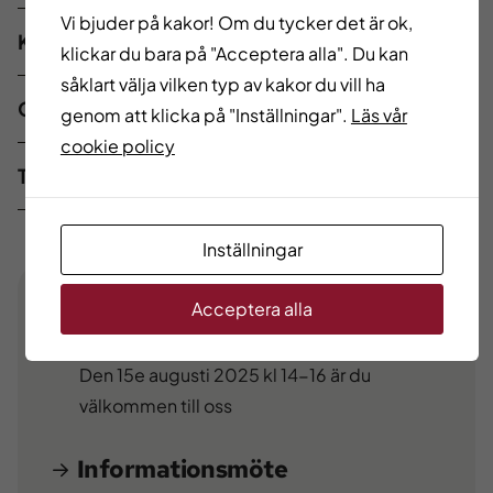
Vi bjuder på kakor! Om du tycker det är ok,
Kostnader
klickar du bara på "Acceptera alla". Du kan
såklart välja vilken typ av kakor du vill ha
Om skolan
genom att klicka på "Inställningar".
Läs vår
cookie policy
Tänk på att
Inställningar
Acceptera alla
Öppet hus
Övrig information
Den 15e augusti 2025 kl 14-16 är du
välkommen till oss
Informationsmöte