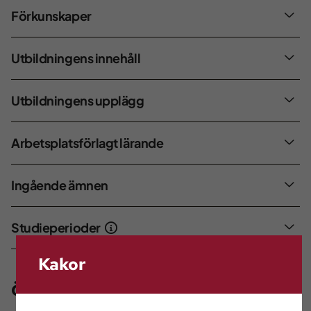
Förkunskaper
Utbildningens innehåll
Utbildningens upplägg
Arbetsplatsförlagt lärande
Ingående ämnen
Studieperioder
Kakor
Övrig information