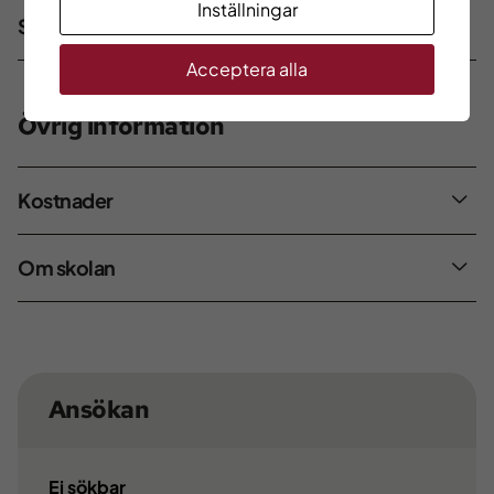
Inställningar
Studieperioder
Acceptera alla
Övrig information
Kostnader
Om skolan
Ansökan
Ej sökbar