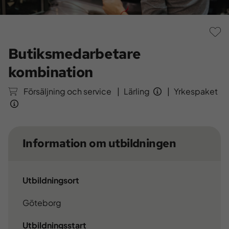
S
Butiksmedarbetare
kombination
Försäljning och service
|
Lärling
|
Yrkespaket
Information om utbildningen
Utbildningsort
Göteborg
Utbildningsstart