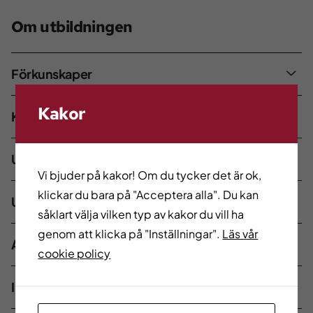
Om utbildningen
Förkunskaper
Kakor
Kombinationsutbildning
Utbildningens innehåll
Vi bjuder på kakor! Om du tycker det är ok,
klickar du bara på "Acceptera alla". Du kan
Utbildningens upplägg
såklart välja vilken typ av kakor du vill ha
genom att klicka på "Inställningar".
Läs vår
Arbetsplatsförlagt lärande
cookie policy
Ingående ämnen