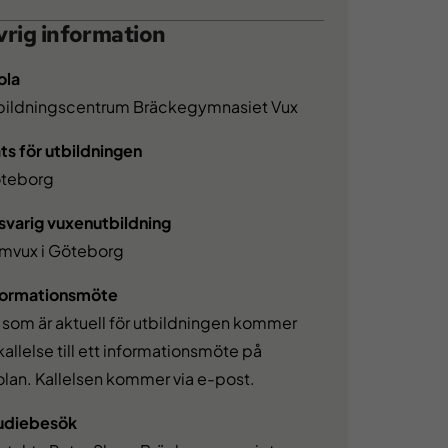
rig information
ola
bildningscentrum Bräckegymnasiet Vux
ats för utbildningen
teborg
svarig vuxenutbildning
mvux i Göteborg
formationsmöte
 som är aktuell för utbildningen kommer
kallelse till ett informationsmöte på
olan. Kallelsen kommer via e-post.
udiebesök