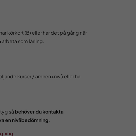
ar körkort (B) eller har det på gång när
h arbeta som lärling.
öljande kurser / ämnen+nivå eller ha
etyg så
behöver du kontakta
ka en nivåbedömning.
gning.