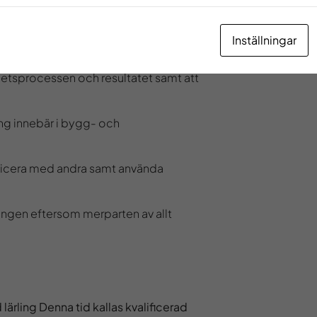
andra bestämmelser inom yrkesområdet.
Inställningar
rbetsprocessen och resultatet samt att
ng innebär i bygg- och
nicera med andra samt använda
dningen eftersom merparten av allt
lärling Denna tid kallas kvalificerad