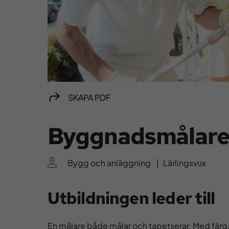
SKAPA PDF
Byggnadsmålar
Bygg och anläggning
|
Lärlingsvux
Utbildningen leder till
En målare både målar och tapetserar. Med färg