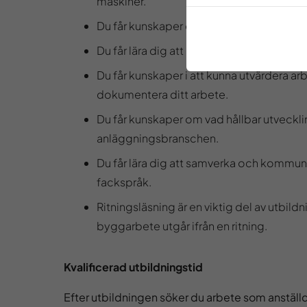
maskiner.
Du får kunskaper om lagar, regler och 
Du får lära dig att göra riskbedömningar.
Du får kunskaper i att kunna utvärdera a
dokumentera ditt arbete.
Du får kunskaper om vad hållbar utveckli
anläggningsbranschen.
Du får lära dig att samverka och kommu
fackspråk.
Ritningsläsning är en viktig del av utbil
byggarbete utgår ifrån en ritning.
Kvalificerad utbildningstid
Efter utbildningen söker du arbete som anställd 