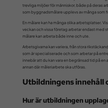
trevliga miljöer för människor, både på deras a
som byggnadsmålare upplevs av många som frit
En målare kan ha många olika arbetsplatser. Viss
veckan och vissa företag arbetar endast med s
målare kan arbeta både inne och ute.
Arbetsgivarna kan variera, från stora rikstäcka
som är specialiserade och som arbetar på entr
innebär att du kan vara en begränsad tid på en ar
annan där måleriarbete ska utföras.
Utbildningens innehåll
Hur är utbildningen upplag