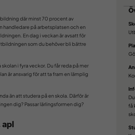
Öv
tbildning där minst 70 procent av
Sk
en handledare på arbetsplatsen och en
Ut
ldningen. En dag i veckan är avsatt för
tbildningen som du behöver bli bättre
Pl
Gö
skolan i fyra veckor. Du får reda på mer
An
n är ansvarig för att ta fram en lämplig
Ko
In
nda än att studera på en skola. Därför är
Du
ningen dig? Passar lärlingsformen dig?
få 
sk
 apl
St