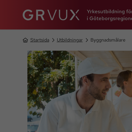
Startsida
Utbildningar
Byggnadsmålare