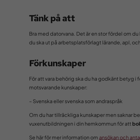
Tänk på att
Bra med datorvana. Det är en stor fördel om du h
du ska ut på arbetsplatsförlagt lärande, apl, oc
Förkunskaper
För att vara behörig ska du ha godkänt betyg i f
motsvarande kunskaper:
– Svenska eller svenska som andraspråk
Om du har tillräckliga kunskaper men saknar b
vuxenutbildningen i din hemkommun för att
bo
Se här för mer information om
ansökan och anta