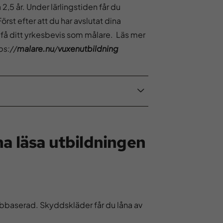
a 2,5 år. Under lärlingstiden får du
örst efter att du har avslutat dina
 få ditt yrkesbevis som målare. Läs mer
ps://
malare.nu
/
vuxenutbildning
a läsa utbildningen
ebbaserad. Skyddskläder får du låna av