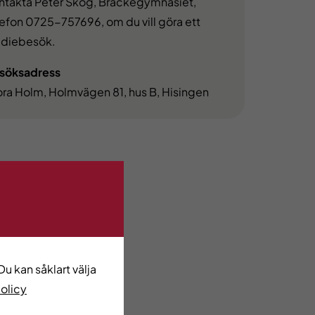
ntakta Peter Skog, Bräckegymnasiet,
lefon 0725-757696, om du vill göra ett
udiebesök.
söksadress
ora Holm, Holmvägen 81, hus B, Hisingen
u kan såklart välja
policy