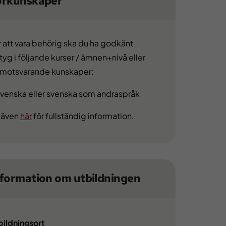
örkunskaper
r att vara behörig ska du ha godkänt
tyg i följande kurser / ämnen+nivå eller
 motsvarande kunskaper:
Svenska eller svenska som andraspråk
 även
här
för fullständig information.
nformation om utbildningen
bildningsort