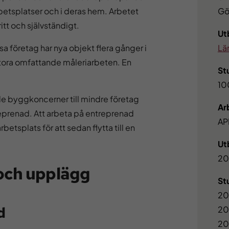
rbetsplatser och i deras hem. Arbetet
Gö
t och självständigt.
Ut
a företag har nya objekt flera gånger i
Lä
tora omfattande måleriarbeten. En
St
1
nde byggkoncerner till mindre företag
Ar
eprenad. Att arbeta på entreprenad
AP
betsplats för att sedan flytta till en
Ut
20
 och upplägg
St
20
d
20
20