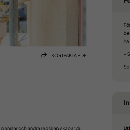
F
Fö
be
ha
– 
KORTFAKTA PDF
Se
e
I
, penslar och andra redskap skapar du
Ut