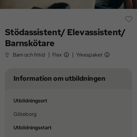
S
Stödassistent/ Elevassistent/
Barnskötare
Barn och fritid
|
Flex
|
Yrkespaket
Information om utbildningen
Utbildningsort
Göteborg
Utbildningsstart