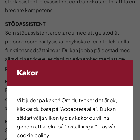
stödassistent, elevasistent och barnskötare för att få en
bredare kompetens.
STÖDASSISTENT
Som stödassistent arbetar du med att ge stöd åt
personer som har fysiska, psykiska eller intellektuella
funktionsnedsättningar. Du kan jobba på bostad med
särskild service eller daglig verksamhet med att ge
pedagogiskt stöd och omsorg.
Kakor
BARNSKÖTARE
Barnskötare i förskola arbetar med barn i olika åldrar
och gör deras tid på förskolan trygg, meningsfull och
Vi bjuder på kakor! Om du tycker det är ok,
stimulerande.
klickar du bara på "Acceptera alla". Du kan
såklart välja vilken typ av kakor du vill ha
ELEVASSISTENT
genom att klicka på "Inställningar".
Läs vår
Som elevassistent stöttar du elever i skolan som av
cookie policy
olika skäl behöver extra stöd.