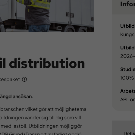
Info
Utbild
Kungs
Utbild
2026-
l distribution
Studi
100%
kespaket
Arbets
längd ansökan.
APL om
tbranschen vilket gör att möjligheterna
ildningen vänder sig till dig som vill
med lastbil. Utbildningen möjliggör
Det 
R Grund (Transport av farligt gods),