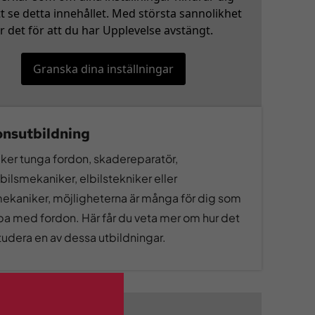
tt se detta innehållet. Med största sannolikhet
r det för att du har Upplevelse avstängt.
Granska dina inställningar
onsutbildning
ker tunga fordon, skadereparatör,
ilsmekaniker, elbilstekniker eller
ekaniker, möjligheterna är många för dig som
bba med fordon. Här får du veta mer om hur det
studera en av dessa utbildningar.