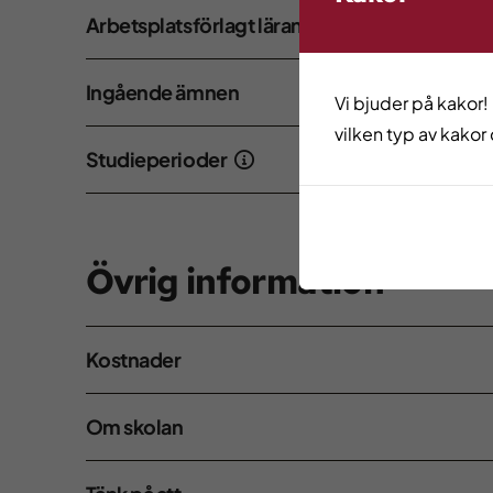
Arbetsplatsförlagt lärande
Ingående ämnen
Vi bjuder på kakor!
vilken typ av kakor 
Studieperioder
Övrig information
Kostnader
Om skolan