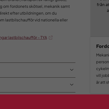
från a
dig om fordonets skötsel, mekanik samt
ä
irekt efter utbildningen, om du
 lastbilschaufför vid nationella eller
ngar lastbilschaufför - TYA
Ford
Mekani
personb
cykelm
vill jo
är att 