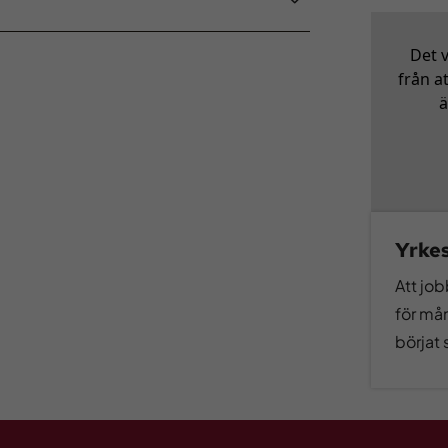
Det 
från a
ä
Yrkes
Att job
för mån
börjat 