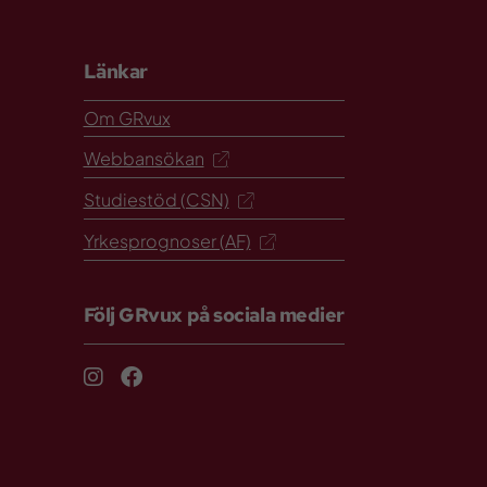
Länkar
Om GRvux
Webbansökan
Studiestöd (CSN)
Yrkesprognoser (AF)
Följ GRvux på sociala medier
Instagram
Facebook