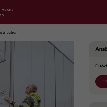
istribution
Ans
Ej sök