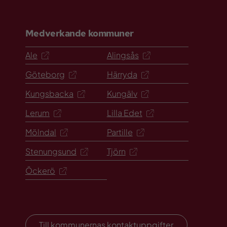
Medverkande kommuner
Ale
Alingsås
Göteborg
Härryda
Kungsbacka
Kungälv
Lerum
Lilla Edet
Mölndal
Partille
Stenungsund
Tjörn
Öckerö
Till kommunernas kontaktuppgifter