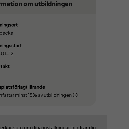
rmation om utbildningen
ningsort
backa
ningsstart
01-12
etakt
platsförlagt lärande
fattar minst 15% av utbildningen
verkar som om dina inställningar hindrar dig