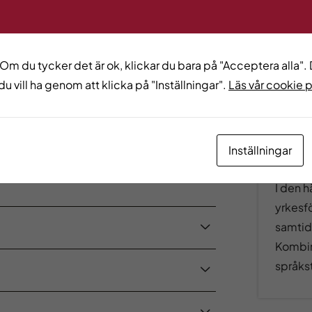
Det 
från a
ä
 Om du tycker det är ok, klickar du bara på "Acceptera alla". D
du vill ha genom att klicka på "Inställningar".
Läs vår cookie 
Yrkes
Inställningar
Komb
I den h
yrkesfö
samtid
Kombin
språks