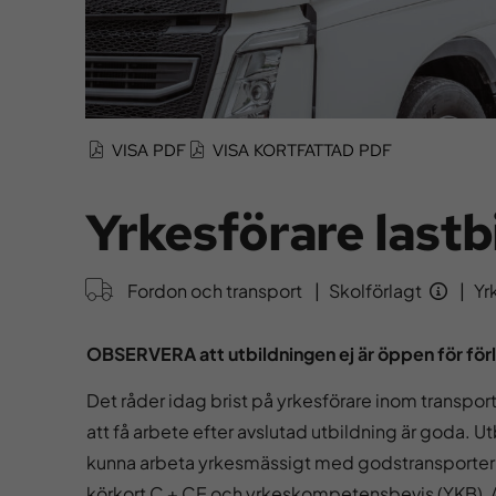
VISA PDF
VISA KORTFATTAD PDF
Yrkesförare lastbi
Fordon och transport
|
Skolförlagt
|
Yr
OBSERVERA att utbildningen ej är öppen för för
Det råder idag brist på yrkesförare inom transpor
att få arbete efter avslutad utbildning är goda. Utb
kunna arbeta yrkesmässigt med godstransporter 
körkort C + CE och yrkeskompetensbevis (YKB), AD